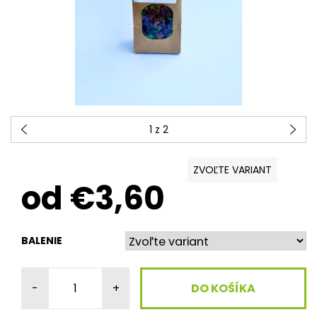
1
z 2
ZVOĽTE VARIANT
od €3,60
BALENIE
-
+