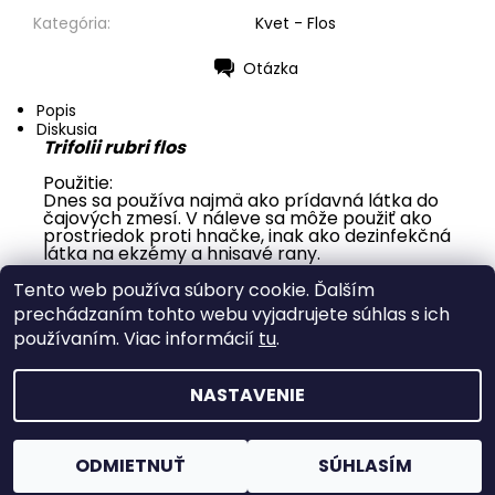
Kategória:
Kvet - Flos
Otázka
Tlač
Popis
Diskusia
Trifolii rubri flos
Použitie:
Dnes sa používa najmä ako prídavná látka do
čajových zmesí. V náleve sa môže použiť ako
prostriedok proti hnačke, inak ako dezinfekčná
látka na ekzémy a hnisavé rany.
Buďte prvý, kto napíše príspevok k tejto položke.
Tento web používa súbory cookie. Ďalším
Pridať komentár
prechádzaním tohto webu vyjadrujete súhlas s ich
používaním. Viac informácií
tu
.
NASTAVENIE
2026 © Nákupňa Rosa, všetky práva vyhradené
Upraviť
nastavenie cookies
Vytvoril Shoptet
ODMIETNUŤ
SÚHLASÍM