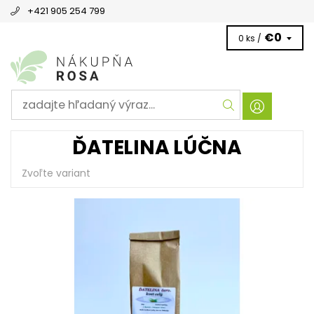
+421 905 254 799
€0
0 ks /
ĎATELINA LÚČNA
Zvoľte variant