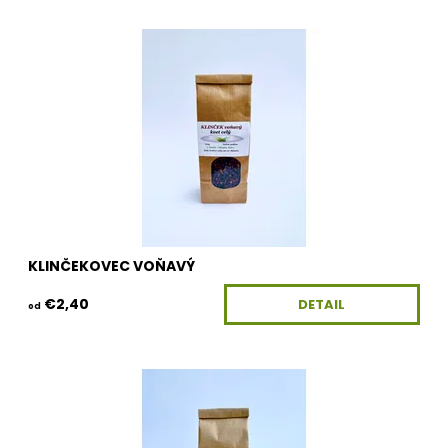
Dostupnosť:
Skladom
Kód:
100G-KV-KLINCEKOVEC
KLINČEKOVEC VOŇAVÝ
€2,40
DETAIL
od
Dostupnosť:
Skladom
Kód:
100G-KV-LEVANDULA