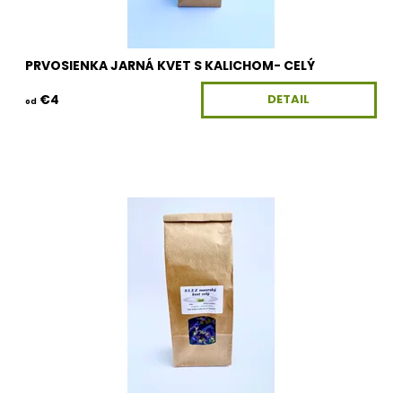
PRVOSIENKA JARNÁ KVET S KALICHOM- CELÝ
€4
DETAIL
od
Dostupnosť:
Skladom
Kód:
100G-KV-SLEZMC