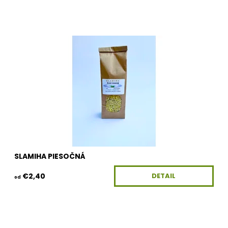
Dostupnosť:
Skladom
Kód:
100G-KV-SLAMIHA
SLAMIHA PIESOČNÁ
€2,40
DETAIL
od