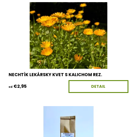
Dostupnosť:
Skladom
Kód:
100G-KV-NECHTIKKR
NECHTÍK LEKÁRSKY KVET S KALICHOM REZ.
€2,95
DETAIL
od
Dostupnosť:
Skladom
Kód:
100G-KV-DATELINAL