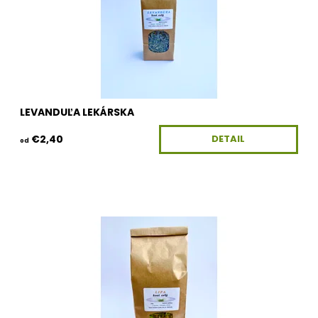
LEVANDUĽA LEKÁRSKA
€2,40
DETAIL
od
Dostupnosť:
Skladom
Kód:
100G-KV-LIPA