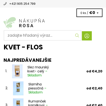
+421 905 254 799
€0
0 ks /
KVET - FLOS
NAJPREDÁVANEJŠIE
Slez maurský
1.
kvet- celý
–
od €4,20
Skladom
Slamiha
2.
piesočná
–
od €2,40
Skladom
Rumanček
3.
kamilkový
–
od €2,40