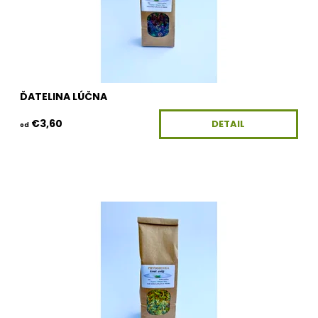
ĎATELINA LÚČNA
€3,60
DETAIL
od
Dostupnosť:
Skladom
Kód:
100G-KV-PRVOSIENKAKKC