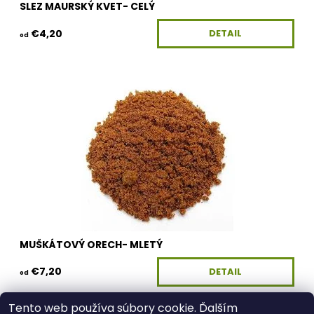
SLEZ MAURSKÝ KVET- CELÝ
€4,20
DETAIL
od
Dostupnosť:
Skladom
Kód:
100G-KV-MUSKATM
MUŠKÁTOVÝ ORECH- MLETÝ
€7,20
DETAIL
od
Tento web používa súbory cookie. Ďalším