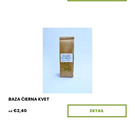
Dostupnosť:
Skladom
Kód:
100G-KV-BAZA
BAZA ČIERNA KVET
€2,40
DETAIL
od