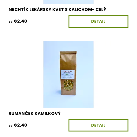
NECHTÍK LEKÁRSKY KVET S KALICHOM- CELÝ
€2,40
DETAIL
od
Dostupnosť:
Skladom
Kód:
100G-KV-RUMANCEK
RUMANČEK KAMILKOVÝ
€2,40
DETAIL
od