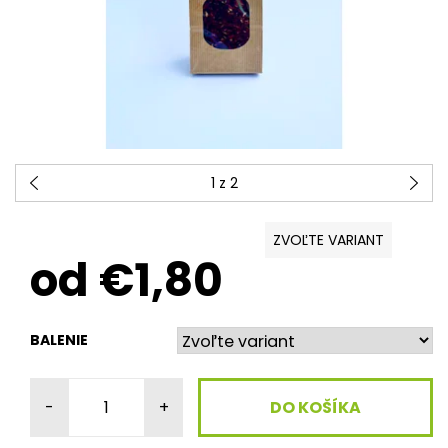
1
z 2
ZVOĽTE VARIANT
od €1,80
BALENIE
-
+