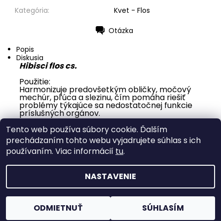
Kategória:
Kvet - Flos
Otázka
Tlač
Popis
Diskusia
Hibisci flos cs.
Použitie:
Harmonizuje predovšetkým obličky, močový
mechúr, pľúca a slezinu, čím pomáha riešiť
problémy týkajúce sa nedostatočnej funkcie
príslušných orgánov.
Buďte prvý, kto napíše príspevok k tejto položke.
Tento web používa súbory cookie. Ďalším
Pridať komentár
prechádzaním tohto webu vyjadrujete súhlas s ich
používaním. Viac informácií
tu
.
NASTAVENIE
2026 © Nákupňa Rosa, všetky práva vyhradené
Upraviť
nastavenie cookies
Vytvoril Shoptet
ODMIETNUŤ
SÚHLASÍM