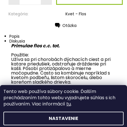
Kategória:
Kvet - Flos
Otázka
Tlač
Popis
Diskusia
Primulae flos c.c. tot.
Použitie:
Užíva sa pri chorobách dýchacích ciest a pri
katare priedušiek, odstraňuje dráždenie pri
kašli. Pôsobí protizápalovo a mierne
močopudne. Často sa kombinuje napríklad s
kvetom podbeľu, listom skorocelu, alebo
koreňom sladkého drievka.
Buďte prvý, kto napíše príspevok k tejto položke.
Tento web používa súbory cookie. Ďalším
Pridať komentár
prechádzaním tohto webu vyjadrujete súhlas s ich
používaním. Viac informácií
tu
.
NASTAVENIE
2026 © Nákupňa Rosa, všetky práva vyhradené
Upraviť
nastavenie cookies