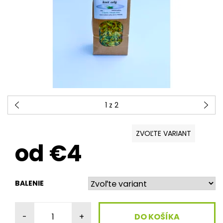
1
z 2
ZVOĽTE VARIANT
od €4
BALENIE
-
+