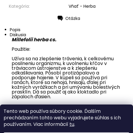
Kategória:
Vňať - Herba
Otázka
Tlač
Popis
Diskusia
Millefolii herba cs.
Použitie:
Užíva sa na zlepšenie trávenia, k celkovému
posilneniu organizmu, k uvolneniu kŕčov v
tráviacom ústrojenstve a k zlepšeniu
odkašliavania. Pôsobí protizápalovo a
podporuje hojenie. V kúpeli sa používa pri
ranách, ktoré sa nehoja, hnisajú, ďalej pri
kožných vyrážkach a pri umývaniu bolestivých
prasklín. Dá sa použiť aj ako kloktadlo pri
zápaloch ďasien.
Buďte prvý, kto napíše príspevok k tejto položke.
Tento web používa súbory cookie. Ďalším
Pridať komentár
prechádzaním tohto webu vyjadrujete súhlas s ich
používaním. Viac informácií
tu
.