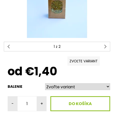
1
z 2
ZVOĽTE VARIANT
od €1,40
BALENIE
-
+